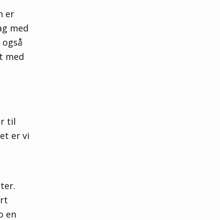
n er
dag med
n også
et med
 til
t er vi
ter.
rt
o en