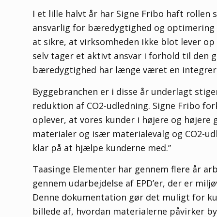
I et lille halvt år har Signe Fribo haft roll
ansvarlig for bæredygtighed og optimering 
at sikre, at virksomheden ikke blot lever o
selv tager et aktivt ansvar i forhold til de
bæredygtighed har længe været en integrere
Byggebranchen er i disse år underlagt sti
reduktion af CO2-udledning. Signe Fribo fork
oplever, at vores kunder i højere og højere
materialer og især materialevalg og CO2-ud
klar på at hjælpe kunderne med.”
Taasinge Elementer har gennem flere år ar
gennem udarbejdelse af EPD’er, der er milj
Denne dokumentation gør det muligt for kun
billede af, hvordan materialerne påvirker by