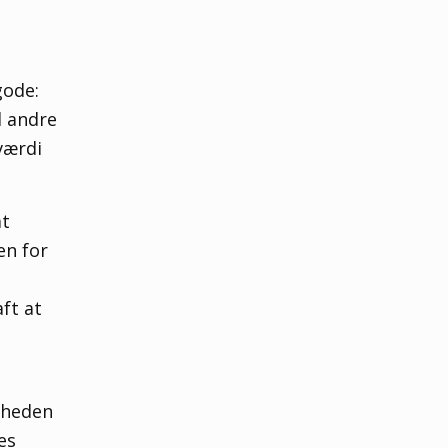
gode:
d andre
værdi
at
en for
ft at
mheden
es