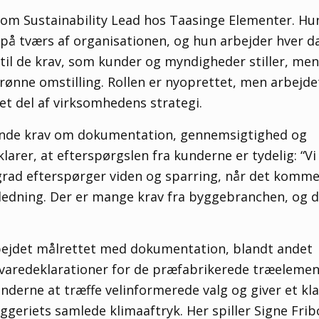
en som Sustainability Lead hos Taasinge Elementer. Hu
på tværs af organisationen, og hun arbejder hver 
p til de krav, som kunder og myndigheder stiller, me
n grønne omstilling. Rollen er nyoprettet, men arbejd
t del af virksomhedens strategi.
gende krav om dokumentation, gennemsigtighed og
larer, at efterspørgslen fra kunderne er tydelig: “Vi
 grad efterspørger viden og sparring, når det kommer
ledning. Der er mange krav fra byggebranchen, og de
bejdet målrettet med dokumentation, blandt andet
øvaredeklarationer for de præfabrikerede træelemen
derne at træffe velinformerede valg og giver et kla
ggeriets samlede klimaaftryk. Her spiller Signe Frib