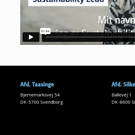
Afd. Taasinge
Afd. Silk
Bjernemarksvej 54
Ballevej 1
DK-5700 Svendborg
DK-8600 Si