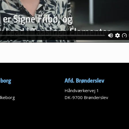
eborg
Afd. Brønderslev
Håndværkervej 1
lkeborg
DK-9700 Brønderslev