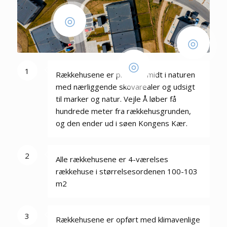
3
2
1
1
Rækkehusene er placeret midt i naturen
med nærliggende skovarealer og udsigt
til marker og natur. Vejle Å løber få
hundrede meter fra rækkehusgrunden,
og den ender ud i søen Kongens Kær.
2
Alle rækkehusene er 4-værelses
rækkehuse i størrelsesordenen 100-103
m2
3
Rækkehusene er opført med klimavenlige