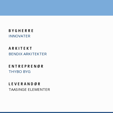
B Y G H E R R E
INNOVATER
A R K I T E K T
BENDIX ARKITEKTER
E N T R E P R E N Ø R
THYBO BYG
L E V E R A N D Ø R
TAASINGE ELEMENTER