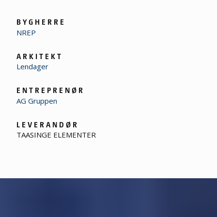
B Y G H E R R E
NREP
A R K I T E K T
Lendager
E N T R E P R E N Ø R
AG Gruppen
L E V E R A N D Ø R
TAASINGE ELEMENTER