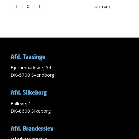
1
2
3
Side 1 af 3
Afd. Taasinge
Bjernemarksvej 54
DK-5700 Svendborg
Afd. Silkeborg
Ballevej 1
DK-8600 Silkeborg
Afd. Brønderslev