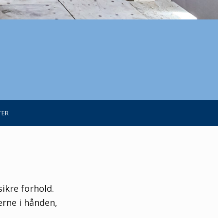
TER
ikre forhold.
rne i hånden,