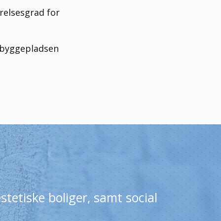
relsesgrad for
å byggepladsen
tetiske boliger, samt social