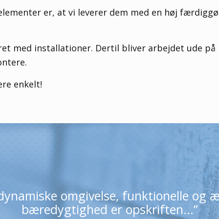
elementer er, at vi leverer dem med en høj færdiggø
 med installationer. Dertil bliver arbejdet ude p
ontere.
ere enkelt!
ynamiske omgivelse, funktionelle og æs
bæredygtighed er opskriften...”