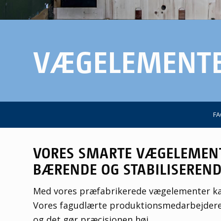
VÆGELEMENT
FA
VORES SMARTE VÆGELEMENTE
BÆRENDE OG STABILISEREND
Med vores præfabrikerede vægelementer kan 
Vores fagudlærte produktionsmedarbejdere 
og det gør præcisionen høj.