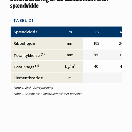
spændvidde
TABEL D1
Spændvidde
m
3.6
4.2
Ribbehøjde
mm
195
245
(1)
mm
260
310
Total tykkelse
(1)
kg/m²
40
42
Total vægt
Elementbredde
m
Note 1: Excl. Gulvopbygning
Note 2: Sammensat konstruktionslimet tværsnit