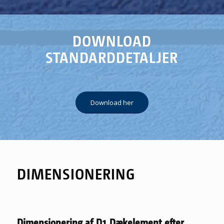
DOWNLOAD
STANDARDDETALJER
Download her
DIMENSIONERING
Dimensionering af D1 Dækelement efter