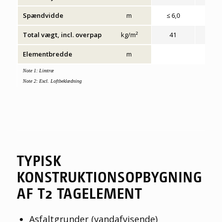
Spændvidde
m
≤ 6,0
≤ 6,
Total vægt, incl. overpap
kg/m²
41
42
Elementbredde
m
Note 1: Limtræ
Note 2: Excl. Loftbeklædning
TYPISK
KONSTRUKTIONSOPBYGNING
AF T2 TAGELEMENT
Asfaltgrunder (vandafvisende)