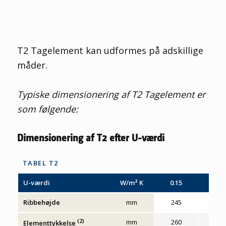
T2
T
agelement kan udformes på adskillige
måder.
Typiske dimensionering af T2
T
agelement er
som følgende
:
Dimensionering af T2 efter U-værdi
TABEL T2
U-værdi
W/m² K
0.15
0.1
Ribbehøjde
mm
245
270
(2)
mm
260
285
Elementtykkelse