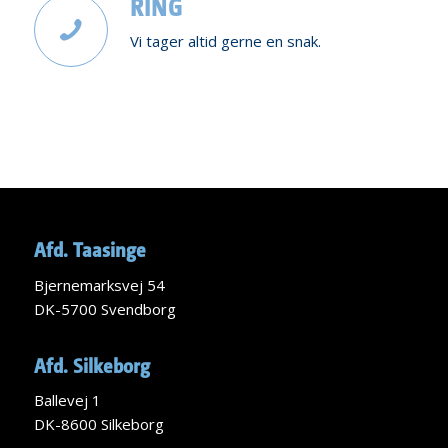
RING
Vi tager altid gerne en snak.
Afd. Taasinge
Bjernemarksvej 54
DK-5700 Svendborg
Afd. Silkeborg
Ballevej 1
DK-8600 Silkeborg