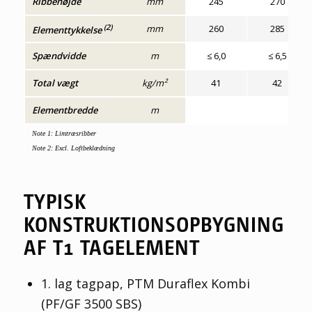
Ribbehøjde
mm
245
270
(2)
mm
260
285
Elementtykkelse
Spændvidde
m
≤ 6,0
≤ 6,5
Total vægt
kg/m²
41
42
Elementbredde
m
Note 1: Limtræsribber
Note 2: Excl. Loftbeklædning
TYPISK
KONSTRUKTIONSOPBYGNING
AF T1 TAGELEMENT
1. lag tagpap, PTM Duraflex Kombi
(PF/GF 3500 SBS)