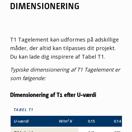
DIMENSIONERING
T1
T
agelement
kan udformes på adskillige
måder
, der altid kan tilpasses dit projekt.
Du
kan lade dig inspirere af
Tabel T1.
Typiske dimensionering af
T1
T
agelement
e
r
som følgende:
Dimensionering af T1 efter U-værdi
TABEL T1
U-værdi
W/m² K
0.15
0.14