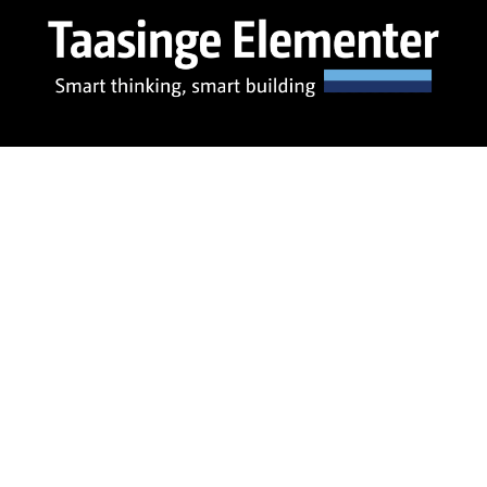
Taasinge Elementer A/S – CVR nr. 33510691 – +45
62 22 54 55 – taasinge@taasinge.dk
© Copyright Taasinge Elementer 2024 –
Privatlivspolitik