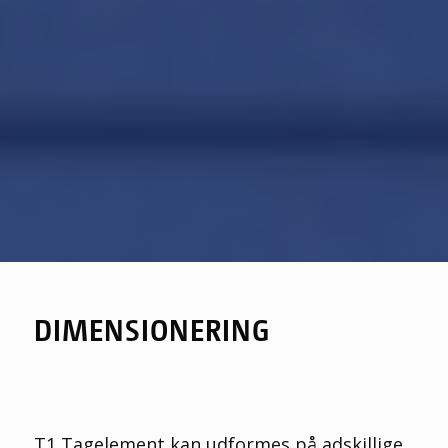
DIMENSIONERING
T1
T
agelement
kan udformes på adskillige